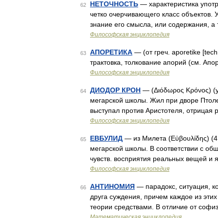
НЕТОЧНОСТЬ
— характеристика употр
62
четко очерчивающего класс объектов. 
знание его смысла, или содержания, а 
Философская энциклопедия
АПОРЕТИКА
— (от греч. aporetike [t
63
трактовка, толкование апорий (см. Ап
Философская энциклопедия
ДИОДОР КРОН
— (Διόδωρος Κρόνος) (ум
64
мегарской школы. Жил при дворе Птолем
выступал против Аристотеля, отрицая
Философская энциклопедия
ЕВБУЛИД
— из Милета (Εὐβουλίδης) (4 
65
мегарской школы. В соответствии с об
чувств. восприятия реальных вещей и
Философская энциклопедия
АНТИНОМИЯ
— парадокc, ситуация, к
66
друга суждения, причем каждое из эти
теории средствами. В отличие от соф
Математическая энциклопедия