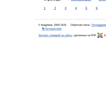
1
2
3
4
5
6
© Академик, 2000-2026
Обратная связь:
Техподдерж
👣 Путешествия
Экспорт словарей на сайты
, сделанные на PHP,
Jo