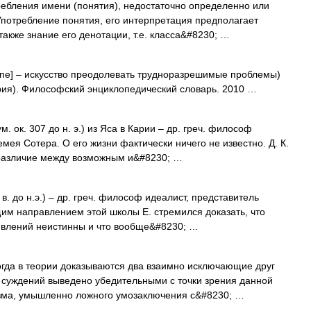
ебления имени (понятия), недостаточно определенно или
Употребление понятия, его интерпретация предполагает
также знание его денотации, т.е. класса&#8230; …
echne] – искусство преодолевать трудноразрешимые проблемы)
ория). Философский энциклопедический словарь. 2010 …
. ок. 307 до н. э.) из Яса в Карии – др. греч. философ
ея Сотера. О его жизни фактически ничего не известно. Д. К.
 различие между возможным и&#8230; …
в. до н.э.) – др. греч. философ идеалист, представитель
щим направлением этой школы Е. стремился доказать, что
 явлений неистинны и что вообще&#8230; …
огда в теории доказываются два взаимно исключающие друг
х суждений выведено убедительными с точки зрения данной
изма, умышленно ложного умозаключения с&#8230; …