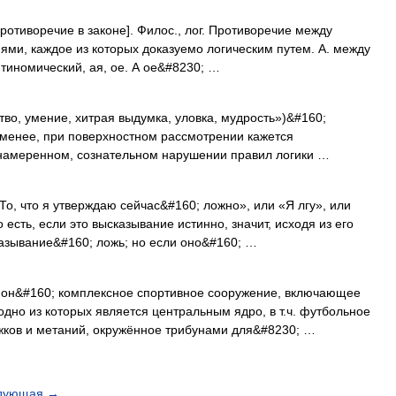
 противоречие в законе]. Филос., лог. Противоречие между
и, каждое из которых доказуемо логическим путем. А. между
тиномический, ая, ое. А ое&#8230; …
тво, умение, хитрая выдумка, уловка, мудрость»)&#160;
 менее, при поверхностном рассмотрении кажется
намеренном, сознательном нарушении правил логики …
о, что я утверждаю сейчас&#160; ложно», или «Я лгу», или
есть, если это высказывание истинно, значит, исходя из его
казывание&#160; ложь; но если оно&#160; …
он&#160; комплексное спортивное сооружение, включающее
дно из которых является центральным ядро, в т.ч. футбольное
жков и метаний, окружённое трибунами для&#8230; …
дующая
→