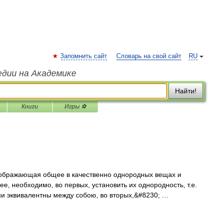
Запомнить сайт
Словарь на свой сайт
RU
едии на Академике
Найти!
Книги
Игры ⚽
тображающая общее в качественно однородных вещах и
ее, необходимо, во первых, установить их однородность, т.е.
ни эквивалентны между собою, во вторых,&#8230; …