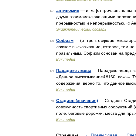
антиномия
— и; ж. [от греч. antinomia
67
двумя взаимоисключающими положениям
прерывностью и непрерывностью. ◁ Ан
Энциклопедический словарь
Софизм
— (от греч. σόφισμα, «мастерс
68
ложное высказывание, которое, тем не
правильным. Софизм основан на пред
Википедия
Парадокс лжеца
— Парадокс лжеца: «Т
69
«Данное высказывание&#160; ложь». То 
содержания, верно то, что данное выс
Википедия
Стадион (значения)
— Стадион: Стади
70
совокупность спортивных сооружений (о
поле, беговые дорожки, места для пры
Википедия
Страницы
←
Предыдущая
Сле