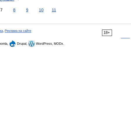
7
8
9
10
11
ка
,
Реклама на сайте
18+
omla,
Drupal,
WordPress, MODx.